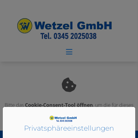
Bitte das
Cookie-Consent-Tool öffnen
, um die für dieses
Element notwendigen Cookies zu akzeptieren.
Privatsphäre­einstellungen