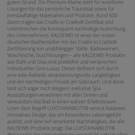
gutem Grund: Die Premium-Marke steht für exzellente
Lösungen für das persönliche Traumbad sowie für
kreislauffähige Materialien und Produkte. Rund 600
davon tragen das Cradle to Cradle
®
Zertifikat und
unterstreichen die konsequent nachhaltige Ausrichtung
des Unternehmens. KALDEWEI ist einer der ersten
deutschen Badhersteller mit der Cradle to Cradle
®
Zertifizierung von unabhängiger Stelle. Badewannen,
Waschtische, Duschlösungen – alle KALDEWEI Produkte
aus Stahl und Glas sind plastikfrei und versprechen
individuellen Sinn-Luxus. Dieser definiert sich durch
eine edle Ästhetik, verantwortungsvolle Langlebigkeit
und der nachhaltigen Freude am Gebrauch. Und diese
lässt sich sogar noch steigern: exklusive Spa-
Ausstattungen verwöhnen mit allen Sinnen und
verwandeln das Bad in einen wahren Erlebnisraum.
Unter dem Begriff LUXSTAINABILITY
®
vereint Kaldewei
innovatives Design, das ein besonderes Lebensgefühl
auslöst, und eine tief verankerte Nachhaltigkeit, die alle
KALDEWEI Produkte prägt. Die LUXSTAINABILITY
®
Philosophie des Unternehmens ermöglicht individuellen