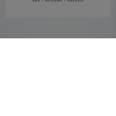
Kontakt
Wetzel GmbH
Fleischerstraße 37
06108 Halle (Saale)
Telefonisch erreichbar unter:
0345 2025038
E-Mail:
info@wetzelgmbh.de
Öffnungszeiten